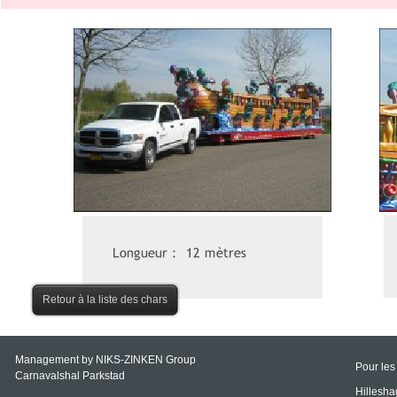
Retour à la liste des chars
Management by NIKS-
ZINKEN Group
Pour les
Carnavalshal Parkstad
Hillesh