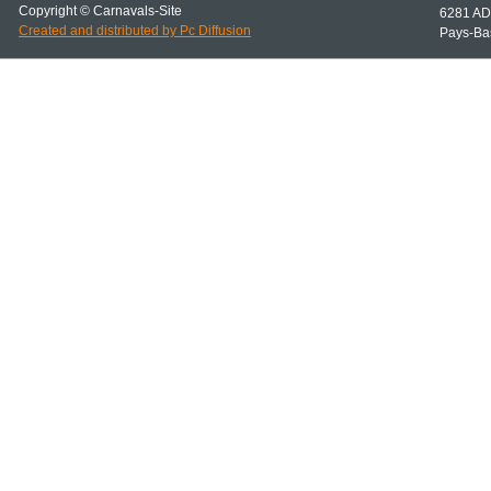
Copyright © Carnavals-
Site
6281 AD
Created and distributed by Pc Diffusion
Pays-
Ba