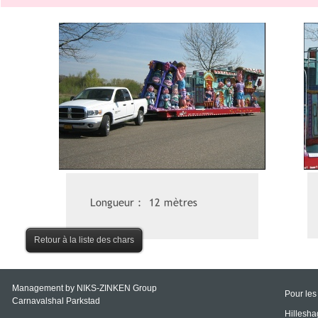
Retour à la liste des chars
Management by NIKS-
ZINKEN Group
Pour les
Carnavalshal Parkstad
Hillesh