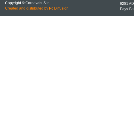
Copyright © Carnavals-
Site
6281 AD
Created and distributed by Pc Diffusion
Pays-
Ba