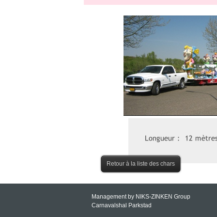
Retour à la liste des chars
Management by NIKS-
ZINKEN Group
Carnavalshal Parkstad