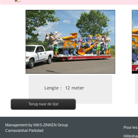
Terug naar de lijst
Management by NIKS-
ZINKEN Group
Pour les
Carnavalshal Parkstad
Hillesh