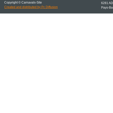
Copyright © Carnavals-
Site
6281 AD
Created and distributed by Pc Diffusion
Pays-
Ba