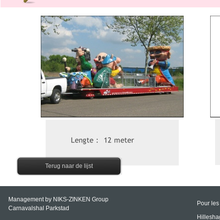
Terug naar de lijst
Management by NIKS-
ZINKEN Group
Pour les
Carnavalshal Parkstad
Hillesh