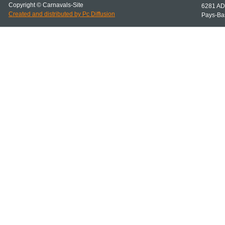
Copyright © Carnavals-
Site
6281 AD
Created and distributed by Pc Diffusion
Pays-
Ba