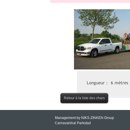
Retour à la liste des chars
Management by NIKS-
ZINKEN Group
Carnavalshal Parkstad