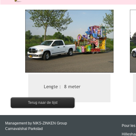
Terug naar de lijst
Management by NIKS-
ZINKEN Group
Pour les
Carnavalshal Parkstad
Hillesh