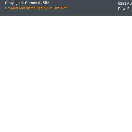
Copyright © Carnavals-
Site
6281 AD
Created and distributed by Pc Diffusion
Pays-
Ba